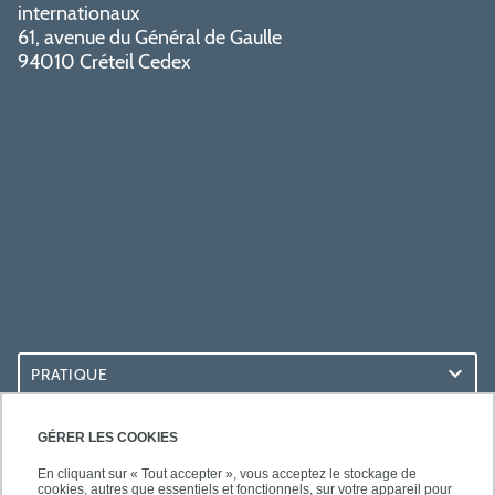
internationaux
61, avenue du Général de Gaulle
94010 Créteil Cedex
PRATIQUE
ACCÈS RAPIDES
GÉRER LES COOKIES
En cliquant sur « Tout accepter », vous acceptez le stockage de
cookies, autres que essentiels et fonctionnels, sur votre appareil pour