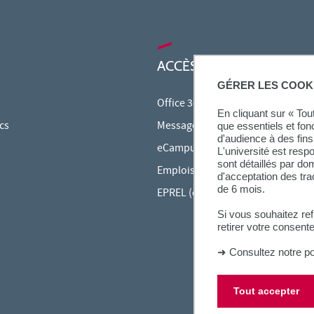
ACCÈS RAPIDES
GÉRER LES COOK
Office 365
En cliquant sur « To
cs
Messagerie étudiante
que essentiels et fon
d'audience à des fins 
eCampus
L'université est resp
sont détaillés par d
Emplois du temps en ligne (ADE)
d'acceptation des tr
de 6 mois.
EPREL (cours en ligne)
Si vous souhaitez re
retirer votre consent
➜
Consultez notre po
Tout accepter