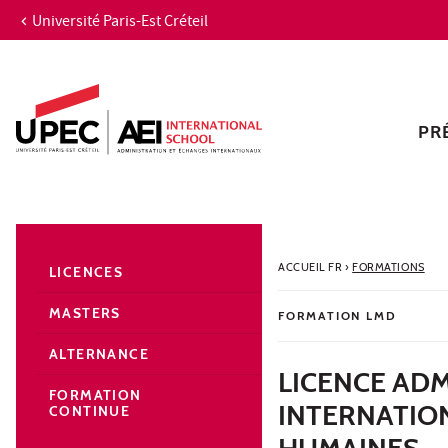
Université Paris-Est Créteil
Aller au contenu
Navigation
Accès directs
Recherche
Navigation secondaire
PR
ACCUEIL FR
›
FORMATIONS
LICENCES
MASTERS
FORMATION LMD
ALTERNANCE
LICENCE AD
FORMATION
INTERNATIO
CONTINUE
HUMAINES