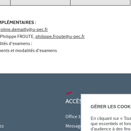
PLÉMENTAIRES :
roline.demailly@u-pec.fr
. Philippe FROUTE,
philippe.froute@u-pec.fr
lités d'examens :
ments et modalités d'examens
ACCÈS RAPIDES
GÉRER LES COOK
Office 365
En cliquant sur « To
que essentiels et fon
cs
Messagerie étudiante
d'audience à des fins 