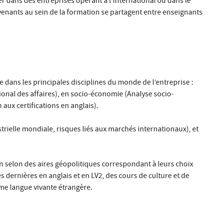
r dans des entreprises opérant à l’international ou dans le
rvenants au sein de la formation se partagent entre enseignants
dans les principales disciplines du monde de l’entreprise :
ional des affaires), en socio-économie (Analyse socio-
ux certifications en anglais).
trielle mondiale, risques liés aux marchés internationaux), et
n selon des aires géopolitiques correspondant à leurs choix
s dernières en anglais et en LV2, des cours de culture et de
ème langue vivante étrangère.