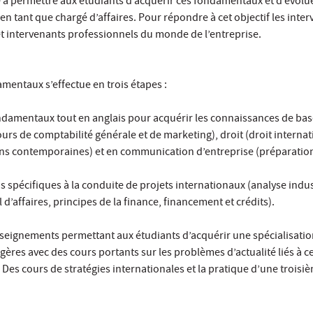
 à permettre aux étudiants d’acquérir ces fondamentaux et d’évolue
en tant que chargé d’affaires. Pour répondre à cet objectif les inte
et intervenants professionnels du monde de l’entreprise.
amentaux s’effectue en trois étapes :
damentaux tout en anglais pour acquérir les connaissances de base 
s de comptabilité générale et de marketing), droit (droit internat
 contemporaines) et en communication d’entreprise (préparation a
 spécifiques à la conduite de projets internationaux (analyse indus
 d’affaires, principes de la finance, financement et crédits).
nseignements permettant aux étudiants d’acquérir une spécialisatio
gères avec des cours portants sur les problèmes d’actualité liés à ce
Des cours de stratégies internationales et la pratique d’une troisi