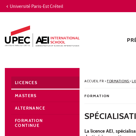
Université Paris-Est Créteil
Aller au contenu
Navigation
Accès directs
Recherche
Navigation secondaire
PR
ACCUEIL FR
›
FORMATIONS
›
LI
LICENCES
MASTERS
FORMATION
ALTERNANCE
SPÉCIALISAT
FORMATION
CONTINUE
La licence AEI, spéciali