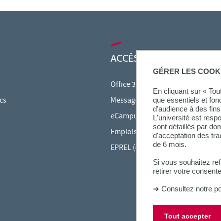
ACCÈS RAPIDES
GÉRER LES COOK
Office 365
En cliquant sur « To
cs
Messagerie étudiante
que essentiels et fon
d'audience à des fins 
eCampus
L'université est resp
sont détaillés par d
Emplois du temps en ligne (ADE)
d'acceptation des tr
de 6 mois.
EPREL (cours en ligne)
Si vous souhaitez re
retirer votre consent
➜
Consultez notre po
Tout accepter