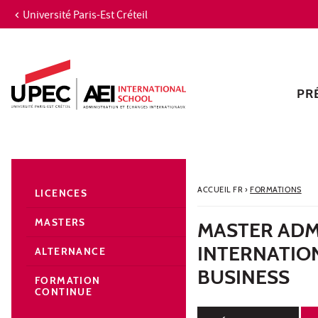
Université Paris-Est Créteil
Aller au contenu
Navigation
Accès directs
Recherche
Navigation secondaire
PR
ACCUEIL FR
›
FORMATIONS
LICENCES
MASTERS
MASTER ADM
INTERNATIO
ALTERNANCE
BUSINESS
FORMATION
CONTINUE