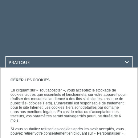
PRATIQUE
ACCÈS RAPIDES
GÉRER LES COOKIES
En cliquant sur « Tout accepter », vous acceptez le stockage de
cookies, autres que essentiels et fonctionnels, sur votre appareil pour
réaliser des mesures d'audience à des fins statistiques ainsi que de
publicités (cookies Tiers). L'université est responsable de traitement
pour le site Internet. Les cookies Tiers sont détaillés par domaine
SUIVEZ-NOUS
dans nos mentions légales. En cas de refus ou d'acceptation des
traceurs, vos paramètres seront sauvegardés pour une durée de 6
mois.
Si vous souhaitez refuser les cookies après les avoir acceptés, vous
pouvez retirer votre consentement en cliquant sur « Personnaliser ».