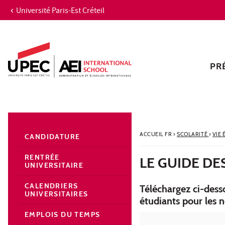
Université Paris-Est Créteil
Aller au contenu
Navigation
Accès directs
Recherche
Navigation secondaire
PR
ACCUEIL FR
›
SCOLARITÉ
›
VIE
CANDIDATURE
RENTRÉE
LE GUIDE DE
UNIVERSITAIRE
CALENDRIERS
Téléchargez ci-desso
UNIVERSITAIRES
étudiants pour les 
EMPLOIS DU TEMPS