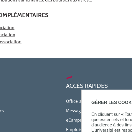
ibutions alimentaires, des bourses aux livres...
OMPLÉMENTAIRES
ociation
ociation
association
ACCÈS RAPIDES
Office 365
GÉRER LES COOK
cs
Messagerie étudiante
En cliquant sur « To
que essentiels et fon
eCampus
d'audience à des fins 
Emplois du temps en ligne (ADE)
L'université est resp