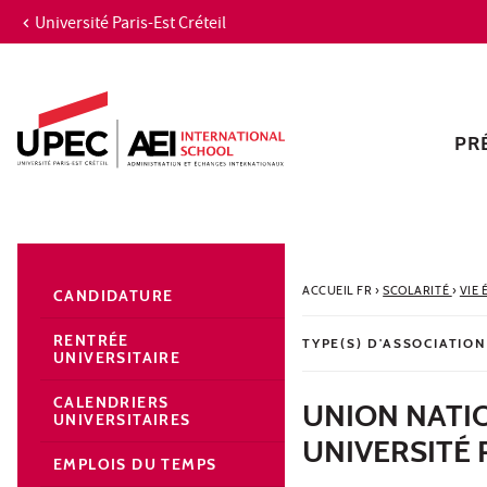
Université Paris-Est Créteil
Aller au contenu
Navigation
Accès directs
Recherche
Navigation secondaire
PR
ACCUEIL FR
›
SCOLARITÉ
›
VIE
CANDIDATURE
RENTRÉE
TYPE(S) D'ASSOCIATION
UNIVERSITAIRE
CALENDRIERS
UNION NATI
UNIVERSITAIRES
UNIVERSITÉ 
EMPLOIS DU TEMPS