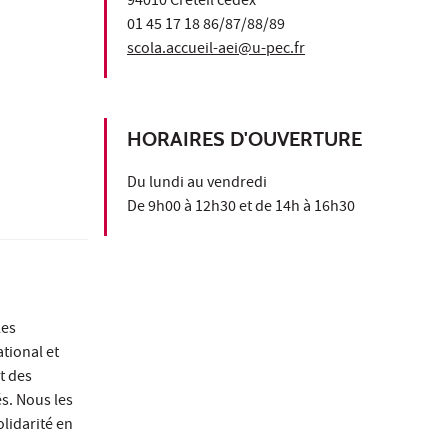
94010 Créteil cedex
01 45 17 18 86/87/88/89
scola.accueil-aei@u-pec.fr
HORAIRES D'OUVERTURE
Du lundi au vendredi
De 9h00 à 12h30 et de 14h à 16h30
les
ational et
t des
és. Nous les
lidarité en