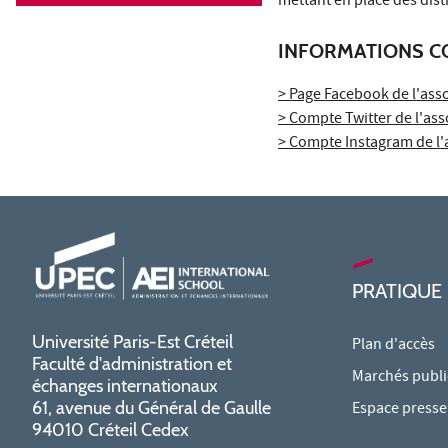
mettant en place des distr
INFORMATIONS C
> Page Facebook de l'ass
> Compte Twitter de l'ass
> Compte Instagram de l'
PRATIQUE
Université Paris-Est Créteil
Plan d'accès
Faculté d'administration et
Marchés publi
échanges internationaux
61, avenue du Général de Gaulle
Espace presse
94010 Créteil Cedex