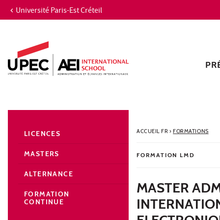
Université Paris-Est Créteil
Aller au contenu
Navigation
Accès directs
Recherche
Navigation secondaire
PR
ACCUEIL FR
›
FORMATIONS
LICENCES
MASTERS
FORMATION LMD
ALTERNANCE
MASTER ADM
FORMATION
INTERNATIO
CONTINUE
ELECTRONIQ