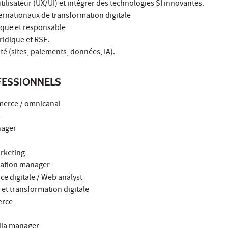
tilisateur (UX/UI) et intégrer des technologies SI innovantes.
ernationaux de transformation digitale
thique et responsable
ridique et RSE.
té (sites, paiements, données, IA).
ESSIONNELS
mmerce / omnicanal
s
nager
arketing
mation manager
e digitale / Web analyst
 et transformation digitale
erce
dia manager