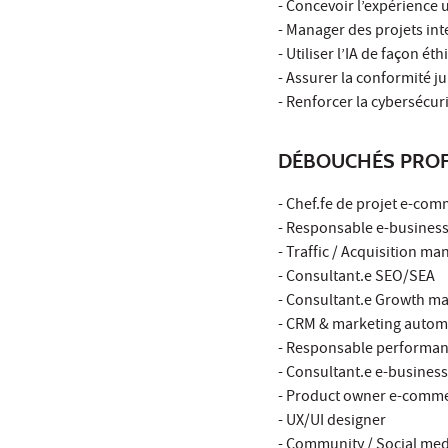
- Concevoir l’expérience u
- Manager des projets int
- Utiliser l’IA de façon é
- Assurer la conformité ju
- Renforcer la cybersécuri
DÉBOUCHÉS PROF
- Chef.fe de projet e-co
- Responsable e-busines
- Traffic / Acquisition ma
- Consultant.e SEO/SEA
- Consultant.e Growth m
- CRM & marketing auto
- Responsable performanc
- Consultant.e e-business
- Product owner e-comm
- UX/UI designer
- Community / Social me