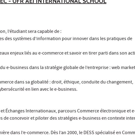
EC - UFR AEI INTERNATIONAL SCHOOL
on, l’étudiant sera capable de :
ies des systèmes d’information pour innover dans les pratiques de
x enjeux liés au e-commerce et savoir en tirer parti dans son acti
 du e-business dans la stratégie globale de l’entreprise : web market
erce dans sa globalité : droit, éthique, conduite du changement,
bersécurité en lien avec le e-business.
 et Échanges Internationaux, parcours Commerce électronique et e
 de concevoir et piloter des stratégies e-business en contexte inte
nière dans l’e-commerce. Dès l’an 2000, le DESS spécialisé en Com