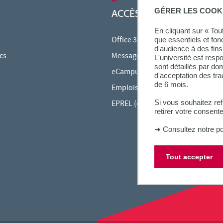
GÉRER LES COOK
ACCÈS RAPIDES
En cliquant sur « To
Office 365
que essentiels et fon
d'audience à des fins 
cs
Messagerie étudiante
L'université est resp
sont détaillés par d
eCampus
d'acceptation des tr
de 6 mois.
Emplois du temps en ligne (ADE)
Si vous souhaitez re
EPREL (cours en ligne)
retirer votre consent
➜
Consultez notre po
Tout accepter