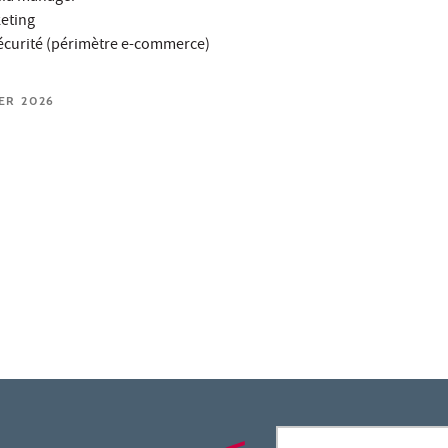
keting
sécurité (périmètre e-commerce)
IER 2026