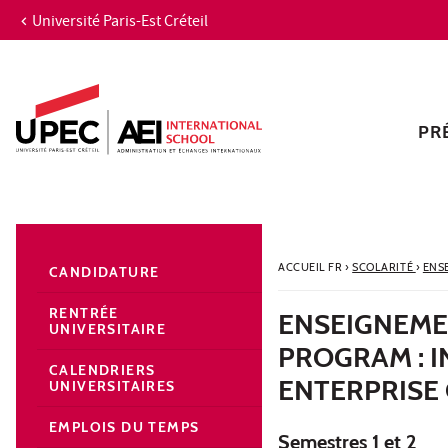
Université Paris-Est Créteil
Aller au contenu
Navigation
Accès directs
Recherche
Navigation secondaire
PR
ACCUEIL FR
›
SCOLARITÉ
›
ENS
CANDIDATURE
RENTRÉE
ENSEIGNEME
UNIVERSITAIRE
PROGRAM : 
CALENDRIERS
ENTERPRISE 
UNIVERSITAIRES
EMPLOIS DU TEMPS
Semestres 1 et 2