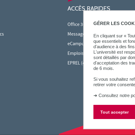
ACCÈS RAPIDES
GÉRER LES COOK
Office 365
cs
Messagerie étudiante
En cliquant sur « To
que essentiels et fon
eCampus
d'audience à des fins 
L'université est resp
Emplois du temps en ligne (ADE)
sont détaillés par d
EPREL (cours en ligne)
d'acceptation des tr
de 6 mois.
Si vous souhaitez re
retirer votre consent
➜
Consultez notre po
Tout accepter