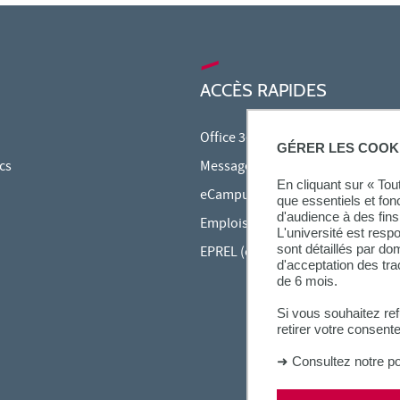
ACCÈS RAPIDES
Office 365
GÉRER LES COOK
cs
Messagerie étudiante
En cliquant sur « To
eCampus
que essentiels et fon
d'audience à des fins 
Emplois du temps en ligne (ADE)
L'université est resp
sont détaillés par d
EPREL (cours en ligne)
d'acceptation des tr
de 6 mois.
Si vous souhaitez re
retirer votre consent
➜
Consultez notre po