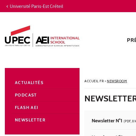
Université Paris-Est Créteil
Aller au contenu
Navigation
Accès directs
Recherche
Navigation secondaire
PR
ACCUEIL FR
›
NEWSROOM
ACTUALITÉS
PODCAST
NEWSLETTER
FLASH AEI
NEWSLETTER
Newsletter N°1
(PDF, 8 